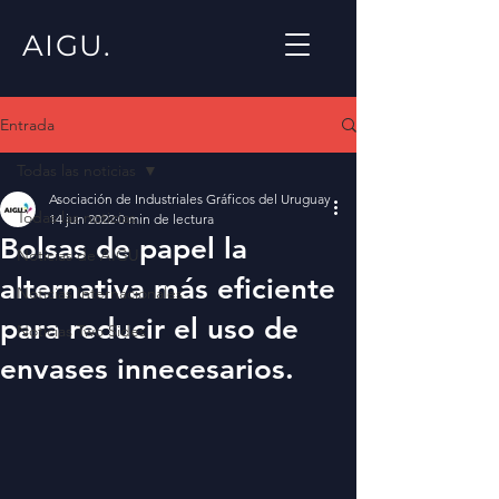
AIGU.
Entrada
Todas las noticias
Asociación de Industriales Gráficos del Uruguay
Todas las noticias
14 jun 2022
0 min de lectura
Bolsas de papel la
Noticias de AIGU
alternativa más eficiente
Noticias Internacionales
para reducir el uso de
Noticias Two Sides
envases innecesarios.