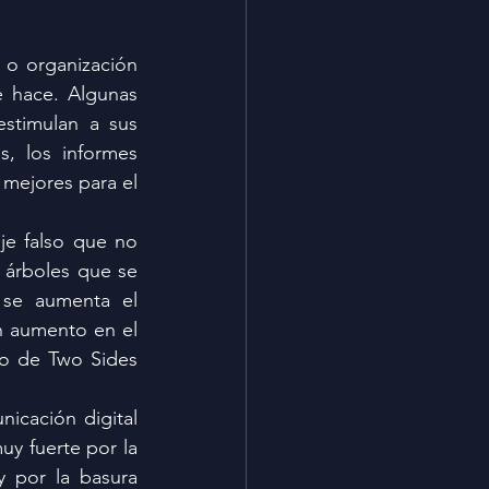
o organización 
 hace. Algunas 
stimulan a sus 
s, los informes 
mejores para el 
e falso que no 
 árboles que se 
 se aumenta el 
n aumento en el 
o de Two Sides 
cación digital 
y fuerte por la 
y por la basura 