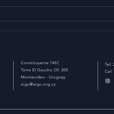
Revista Print & Pack: ¡Revisa
Econ
la nueva edición!
indu
Constituyente 1467,
Tel:
Torre El Gaucho Of. 205
Cel:
Montevideo - Uruguay
aigu@aigu.org.uy