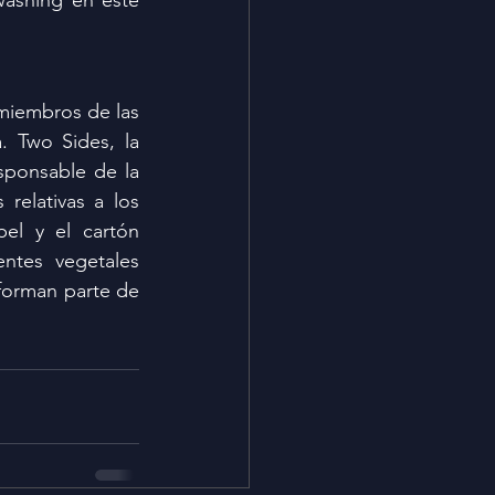
ashing en este 
miembros de las 
 Two Sides, la 
sponsable de la 
relativas a los 
el y el cartón 
tes vegetales 
forman parte de 