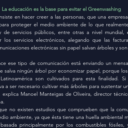
La educación es la base para evitar el Greenwashing
siste en hacer creer a las personas, que una empresa 
para proteger el medio ambiente de lo que realmente
 de servicios públicos, entre otras a nivel mundial, e
r los servicios electrónicos, alegando que las factura
municaciones electrónicas sin papel salvan árboles y son 
ce ese tipo de comunicación está enviando un mensaj
se salva ningún árbol por economizar papel, porque los
y Latinoamérica son cultivados para esta finalidad. Si
 a ser necesario cultivar más árboles para sustentar u
explica Manoel Manteigas de Oliveira, director técnic
na.
ue no existen estudios que comprueben que la comuni
dio ambiente, ya que ésta tiene una huella ambiental mu
, basada principalmente por los combustibles fósiles, 