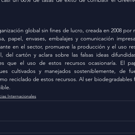
a casi un 60% de tasas de éxito de combatir el Greenw
anización global sin fines de lucro, creada en 2008 por 
osa, papel, envases, embalajes y comunicación impresa.
tante en el sector, promueve la producción y el uso re
, del cartón y aclara sobre las falsas ideas difundidas 
es que el uso de estos recursos ocasionaría. El pap
es cultivados y manejados sosteniblemente, de fuen
ismo reciclado de estos recursos. Al ser biodegradables 
ible.
cias Internacionales