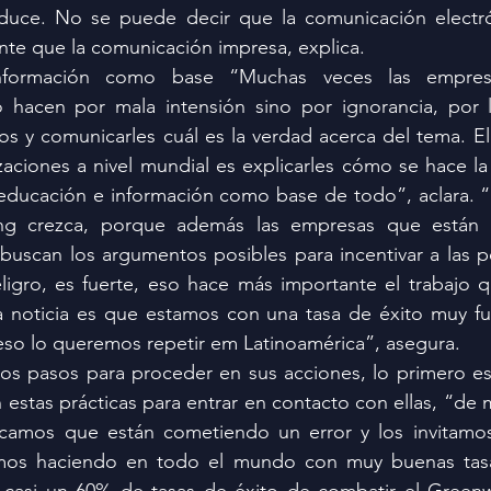
duce. No se puede decir que la comunicación electró
nte que la comunicación impresa, explica.
nformación como base “Muchas veces las empres
 hacen por mala intensión sino por ignorancia, por 
s y comunicarles cuál es la verdad acerca del tema. El
zaciones a nivel mundial es explicarles cómo se hace la
 educación e información como base de todo”, aclara. “
ng crezca, porque además las empresas que están i
buscan los argumentos posibles para incentivar a las p
ligro, es fuerte, eso hace más importante el trabajo 
 noticia es que estamos con una tasa de éxito muy fue
eso lo queremos repetir em Latinoamérica”, asegura.
 los pasos para proceder en sus acciones, lo primero es i
estas prácticas para entrar en contacto con ellas, “de 
licamos que están cometiendo un error y los invitamos
mos haciendo en todo el mundo con muy buenas tasas