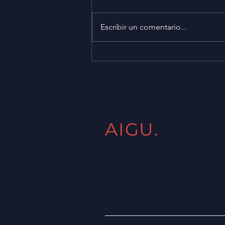
Escribir un comentario...
Reviví la tercera edición del
Webinar gratuito de
"Embalaje de papel elección
natural"
AIGU.