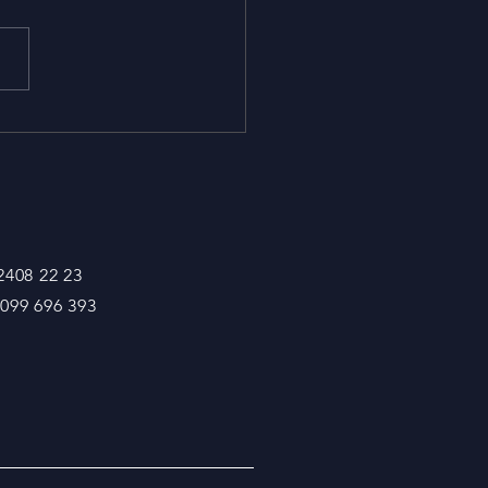
omía circular y la
stria gráfica
 2408 22 23
 099 696 393