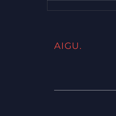
Promo CorelDraw 2025 a
USD 180 + IVA (Exclusivo
socios AIGU)
AIGU.