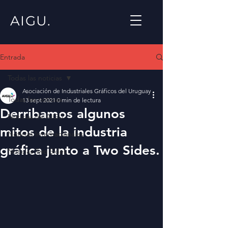
AIGU.
Entrada
Todas las noticias
Asociación de Industriales Gráficos del Uruguay
Todas las noticias
13 sept 2021
0 min de lectura
Derribamos algunos
Noticias de AIGU
mitos de la industria
Noticias Internacionales
gráfica junto a Two Sides.
Noticias Two Sides