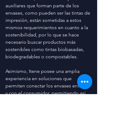
auxiliares que forman parte de los 
envases, como pueden ser las tintas de 
impresión, están sometidas a estos 
mismos requerimientos en cuanto a la 
sostenibilidad, por lo que se hace 
necesario buscar productos más 
sostenibles como tintas biobasadas, 
biodegradables o compostables.
Asimismo, Itene posee una amplia 
experiencia en soluciones que 
permiten conectar los envases entre sí 
y con el consumidor, permitiendo así 
mejorar la trazabilidad del producto o 
la experiencia del usuario.
Noticias Internacionales