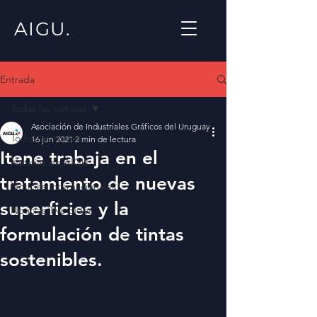
AIGU.
Entrada
Todas las noticias
Asociación de Industriales Gráficos del Uruguay
Todas las noticias
16 jun 2021
2 min de lectura
Itene trabaja en el
Noticias de AIGU
tratamiento de nuevas
Noticias Internacionales
superficies y la
Noticias Two Sides
formulación de tintas
sostenibles.