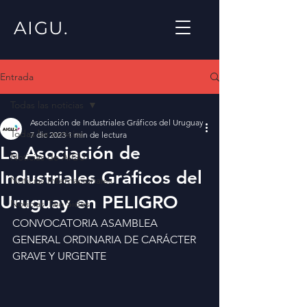
AIGU.
Entrada
Todas las noticias
Asociación de Industriales Gráficos del Uruguay
Todas las noticias
7 dic 2023
1 min de lectura
La Asociación de
Noticias de AIGU
Industriales Gráficos del
Noticias Internacionales
Uruguay en PELIGRO
Noticias Two Sides
CONVOCATORIA ASAMBLEA 
GENERAL ORDINARIA DE CARÁCTER 
GRAVE Y URGENTE