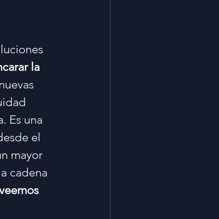
luciones 
carar la 
nuevas 
uidad 
. Es una 
desde el 
un mayor 
la cadena 
oveemos 
 