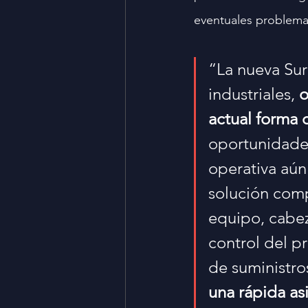
eventuales problemas
“La nueva Sur
industriales, 
o
actual forma 
oportunidades
operativa aún
solución comp
equipo, cabez
control del p
de suministro
una rápida as