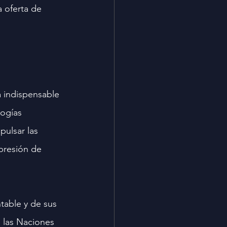
 oferta de 
 indispensable 
ogías 
pulsar las 
presión de 
table y de sus 
 las Naciones 