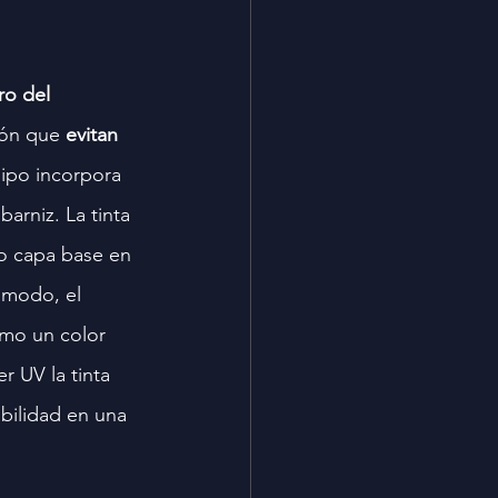
ro del 
ión que 
evitan 
ipo incorpora 
arniz. La tinta 
mo capa base en 
 modo, el 
omo un color 
r UV la tinta 
bilidad en una 