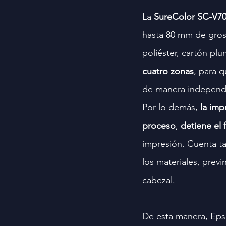
La 
SureColor SC-V700
hasta 80 mm de grosor
poliéster, cartón pl
cuatro zonas
, para 
de manera independie
Por lo demás, 
la imp
proceso
, 
detiene el
impresión. Cuenta ta
los materiales, previ
cabezal.
De esta manera, Epson