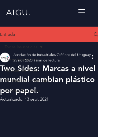
AIGU.
Entrada
Todas las noticias
Asociación de Industriales Gráficos del Uruguay
Todas las noticias
25 nov 2020
1 min de lectura
Two Sides: Marcas a nivel
Noticias de AIGU
mundial cambian plástico
Noticias Internacionales
por papel.
Noticias Two Sides
Actualizado:
13 sept 2021