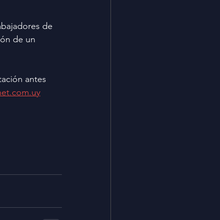
abajadores de 
ión de un 
ación antes 
net.com.uy