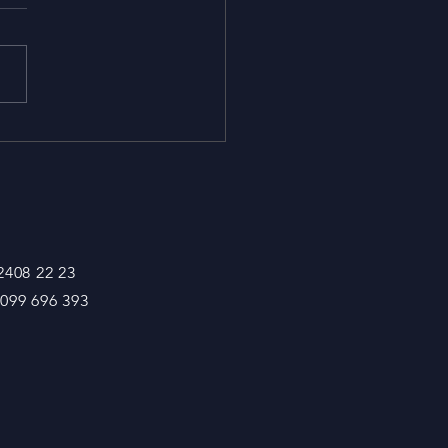
a
rgá el siguiente
ento para ver el convenio:
 2408 22 23
 099 696 393