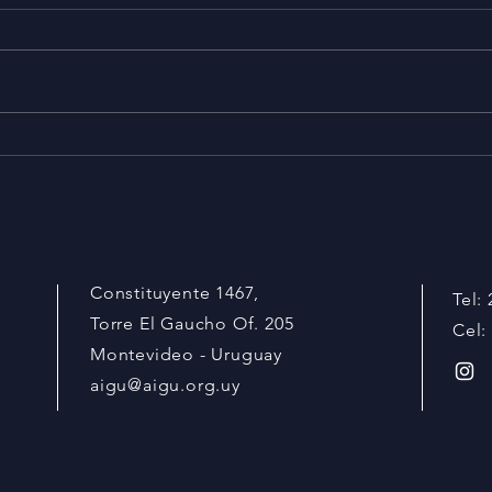
Obr
Desca
docum
PRÓXIMO EVENTO:
LATAMPACK EDICIÓN 2026
Constituyente 1467,
Tel:
Torre El Gaucho Of. 205
Cel:
Montevideo - Uruguay
aigu@aigu.org.uy