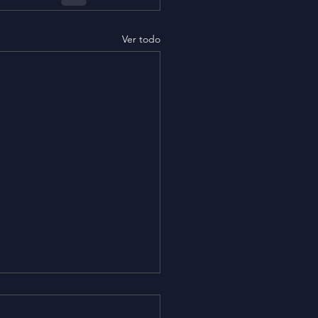
Ver todo
mo convenio salarial
ado Industria Gráfica de