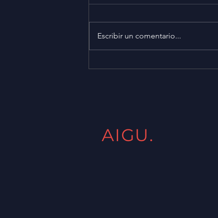
Escribir un comentario...
Promo CorelDraw 2025 a
USD 180 + IVA (Exclusivo
socios AIGU)
AIGU.