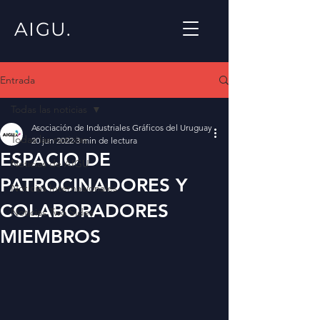
AIGU.
Entrada
Todas las noticias
Asociación de Industriales Gráficos del Uruguay
Todas las noticias
20 jun 2022
3 min de lectura
ESPACIO DE
Noticias de AIGU
PATROCINADORES Y
Noticias Internacionales
COLABORADORES
Noticias Two Sides
MIEMBROS