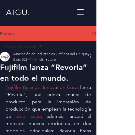
AIGU.
Entrada
Todas las noticias
Asociación de Industriales Gráficos del Uruguay
Todas las noticias
2 dic 2021
1 min de lectura
Fujifilm lanza “Revoria”
Noticias de AIGU
en todo el mundo.
Noticias Internacionales
Fujifilm Business Innovation Corp.
 lanza 
Noticias Two Sides
“Revoria”, una nueva marca de 
producto para la impresión de 
producción que emplean la tecnología 
de 
tóner seco
; además, lanzará al 
mercado nuevos productos en dos 
modelos principales: Revoria Press 