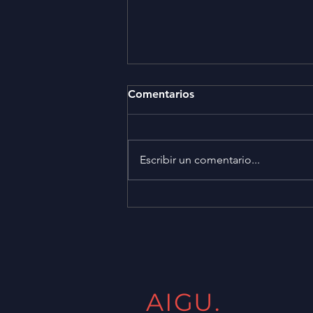
Comentarios
Escribir un comentario...
Reviví la tercera edición del
Webinar gratuito de
"Embalaje de papel elección
natural"
AIGU.