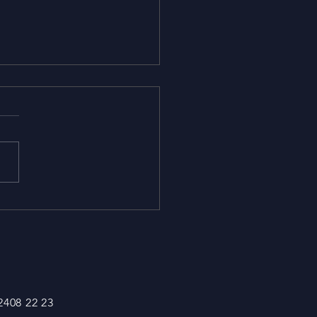
stria mundial de la
esión digital alcanzará
37.800 millones de
res en 2027
 2408 22 23