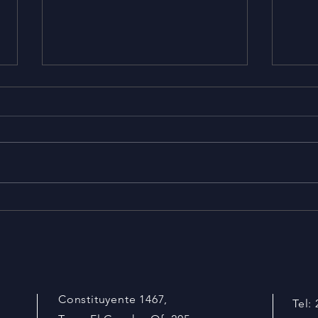
Revista Print & Pack: ¡Revisa
Indu
la nueva edición!
impr
los 
dóla
Constituyente 1467,
Tel: