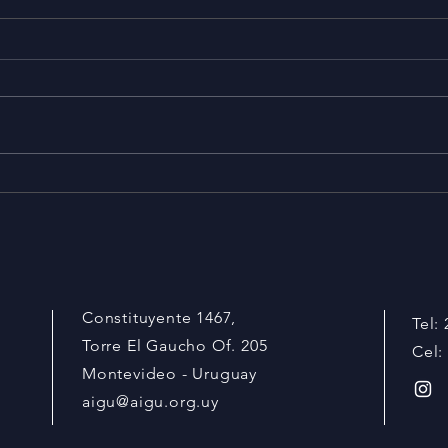
Info
EVENTO MUJERES QUE
IMPRIMEN
Constituyente 1467,
Tel:
Torre El Gaucho Of. 205
Cel:
Montevideo - Uruguay
aigu@aigu.org.uy