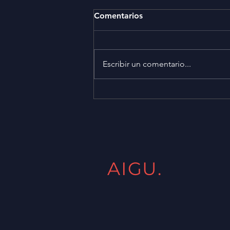
Comentarios
Escribir un comentario...
Reunión con Director
representante de empresas
– BPS Sr. José Pereyra
AIGU.